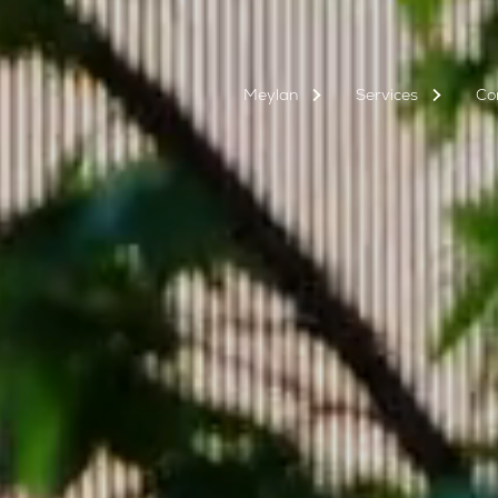
M
e
y
l
a
n
Services
Co