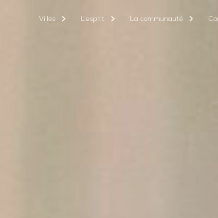
Villes
L'esprit
La communauté
Co