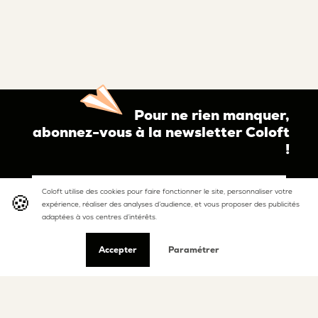
Pour ne rien manquer,
abonnez-vous à la newsletter Coloft
!
Coloft utilise des cookies pour faire fonctionner le site, personnaliser votre
expérience, réaliser des analyses d’audience, et vous proposer des publicités
adaptées à vos centres d’intérêts.
J’ai lu et j’accepte les
conditions générales
d’utilisation
ainsi que
la politique
d’utilisation des données.
Accepter
Paramétrer