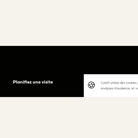
Planifiez une visite
Coloft utilise des cookies
analyses d’audience, et v
J’ai l
ainsi
Nous suivre
L'