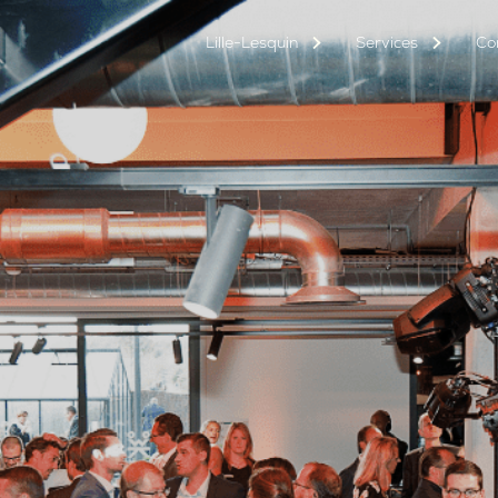
L
i
l
l
e
-
L
e
s
q
u
i
n
Services
Co