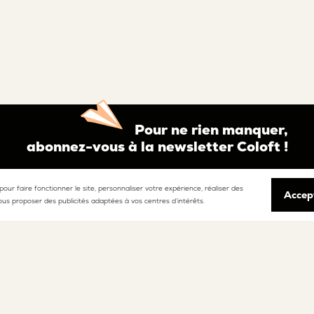
Pour ne rien manquer,
abonnez-vous à la newsletter Coloft !
 pour faire fonctionner le site, personnaliser votre expérience, réaliser des
Accep
ous proposer des publicités adaptées à vos centres d’intérêts.
u et j’accepte les
conditions générales d’utilisation
 que
la politique d’utilisation des données.
esprit
La communauté