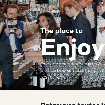
T
h
e
p
l
a
c
e
t
o
E
n
j
o
y
Des espaces nécessaires à l
et à ce besoin essentiel et v
ressourcer.