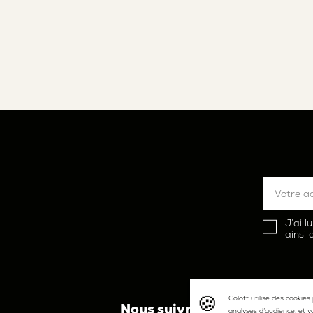
J’ai l
ainsi
Coloft utilise des cookies
Nous suivre
L'
analyses d’audience, et v