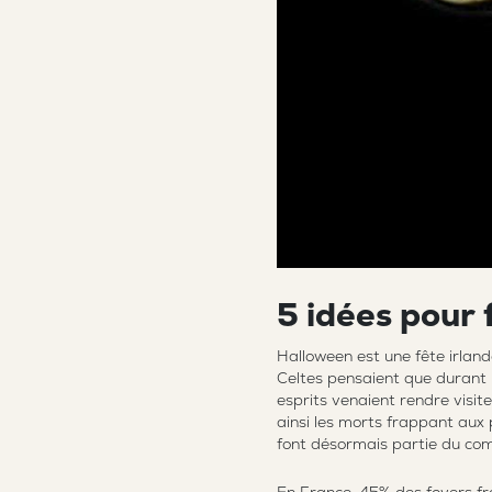
5
i
d
é
e
s
p
o
u
r
Halloween est une fête irland
Celtes pensaient que durant l
esprits venaient rendre visi
ainsi les morts frappant aux
font désormais partie du comb