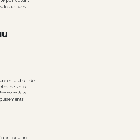
ête pas autant
ec les années
au
onner la chair de
ntés de vous
ièrement à la
déguisements
tôme jusqu’au