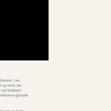
e Samain. Les
 qu’ainsi, les
s symbolisent
ambiance glaciale