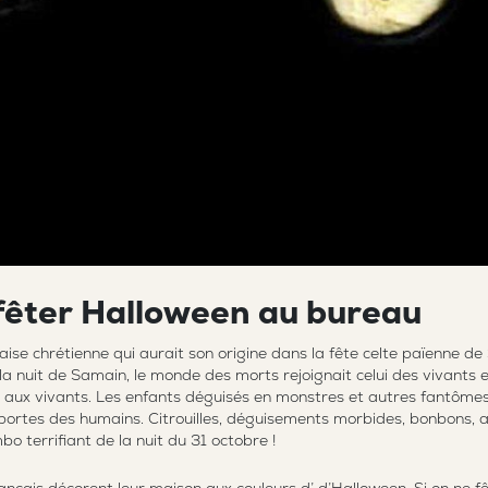
f
ê
t
e
r
H
a
l
l
o
w
e
e
n
a
u
b
u
r
e
a
u
aise chrétienne qui aurait son origine dans la fête celte païenne d
a nuit de Samain, le monde des morts rejoignait celui des vivants et
te aux vivants. Les enfants déguisés en monstres et autres fantôme
 portes des humains. Citrouilles, déguisements morbides, bonbons, 
o terrifiant de la nuit du 31 octobre !