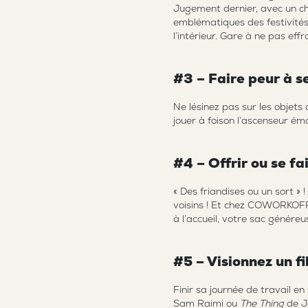
Jugement dernier, avec un ch
emblématiques des festivités
l’intérieur. Gare à ne pas eff
#3 – Faire peur à s
Ne lésinez pas sur les objets 
jouer à foison l’ascenseur ém
#4 – Offrir ou se f
« Des friandises ou un sort »
voisins ! Et chez COWORKOFFI
à l’accueil, votre sac génére
#5 – Visionnez un f
Finir sa journée de travail 
Sam Raimi ou
The Thing
de J