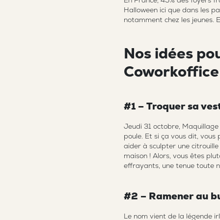
En France, 45% des foyers fr
Halloween ici que dans les p
notamment chez les jeunes. Et 
Nos idées po
Coworkoffice
#1 – Troquer sa ves
Jeudi 31 octobre, Maquillage
poule. Et si ça vous dit, vo
aider à sculpter une citrouil
maison ! Alors, vous êtes pl
effrayants, une tenue toute no
#2 – Ramener au bu
Le nom vient de la légende i