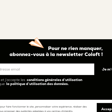
Pour ne rien manquer,
abonnez-vous à la newsletter Coloft !
u et j’accepte les
conditions générales d’utilisation
 que
la politique d’utilisation des données.
 pour faire fonctionner le site, personnaliser votre expérience, réaliser des
Accep
esprit
La communauté
ous proposer des publicités adaptées à vos centres d’intérêts.