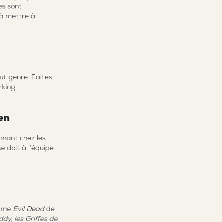
es sont
 à mettre à
out genre. Faites
rking.
en
nnant chez les
 doit à l’équipe
omme
Evil Dead
de
dy, les Griffes de