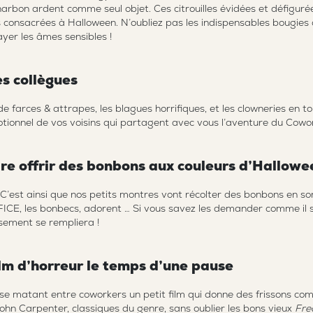
arbon ardent comme seul objet. Ces citrouilles évidées et défiguré
 consacrées à Halloween. N’oubliez pas les indispensables bougies
rayer les âmes sensibles !
es collègues
de farces & attrapes, les blagues horrifiques, et les clowneries en t
otionnel de vos voisins qui partagent avec vous l’aventure du Cowo
aire offrir des bonbons aux couleurs d’Hallowe
 ! C’est ainsi que nos petits montres vont récolter des bonbons en so
CE, les bonbecs, adorent … Si vous savez les demander comme il se
usement se rempliera !
ilm d’horreur le temps d’une pause
en se matant entre coworkers un petit film qui donne des frissons c
ohn Carpenter, classiques du genre, sans oublier les bons vieux
Fred