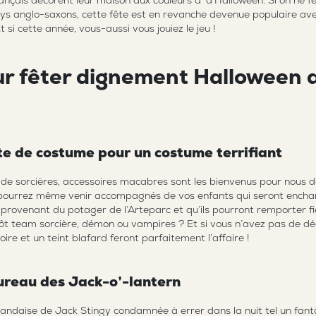
ançais décorent leur maison aux couleurs d’ d’Halloween. Si on ne f
ays anglo-saxons, cette fête est en revanche devenue populaire av
si cette année, vous-aussi vous jouiez le jeu !
ur fêter dignement Halloween 
te de costume pour un costume terrifiant
 de sorcières, accessoires macabres sont les bienvenus pour nous d
us pourrez même venir accompagnés de vos enfants qui seront encha
le provenant du potager de l’Arteparc et qu’ils pourront remporter f
utôt team sorcière, démon ou vampires ? Et si vous n’avez pas de 
ire et un teint blafard feront parfaitement l’affaire !
reau des Jack-o’-lantern
rlandaise de Jack Stingy condamnée à errer dans la nuit tel un fan